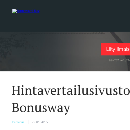
Liity ilmai
uudet käytt
Hintavertailusivusto
Bonusway
Toimitus
28.01.2015