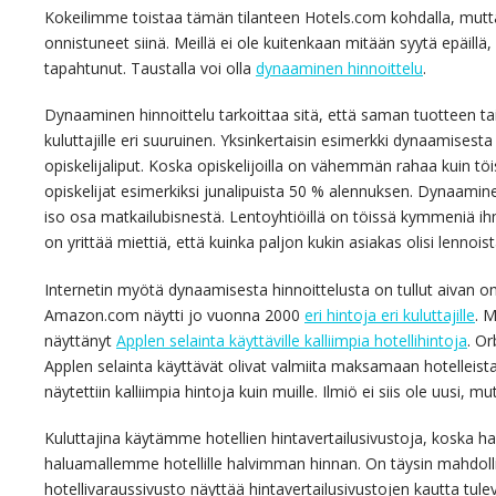
Kokeilimme toistaa tämän tilanteen Hotels.com kohdalla, mutt
onnistuneet siinä. Meillä ei ole kuitenkaan mitään syytä epäillä, 
tapahtunut. Taustalla voi olla
dynaaminen hinnoittelu
.
Dynaaminen hinnoittelu tarkoittaa sitä, että saman tuotteen tai
kuluttajille eri suuruinen. Yksinkertaisin esimerkki dynaamisesta
opiskelijaliput. Koska opiskelijoilla on vähemmän rahaa kuin töi
opiskelijat esimerkiksi junalipuista 50 % alennuksen. Dynaamine
iso osa matkailubisnestä. Lentoyhtiöillä on töissä kymmeniä ih
on yrittää miettiä, että kuinka paljon kukin asiakas olisi lenn
Internetin myötä dynaamisesta hinnoittelusta on tullut aivan om
Amazon.com näytti jo vuonna 2000
eri hintoja eri kuluttajille
. 
näyttänyt
Applen selainta käyttäville kalliimpia hotellihintoja
. Or
Applen selainta käyttävät olivat valmiita maksamaan hotelleist
näytettiin kalliimpia hintoja kuin muille. Ilmiö ei siis ole uusi, m
Kuluttajina käytämme hotellien hintavertailusivustoja, koska 
haluamallemme hotellille halvimman hinnan. On täysin mahdolli
hotellivaraussivusto näyttää hintavertailusivustojen kautta tulevil