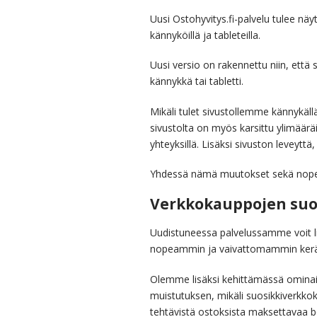
Uusi Ostohyvitys.fi-palvelu tulee
kännyköillä ja tableteilla.
Uusi versio on rakennettu niin, että
kännykkä tai tabletti.
Mikäli tulet sivustollemme kännykäl
sivustolta on myös karsittu ylimäärä
yhteyksillä. Lisäksi sivuston leveyttä
Yhdessä nämä muutokset sekä nopeu
Verkkokauppojen suos
Uudistuneessa palvelussamme voit lis
nopeammin ja vaivattomammin kerä
Olemme lisäksi kehittämässä ominaisu
muistutuksen, mikäli suosikkiverkkok
tehtävistä ostoksista maksettavaa b