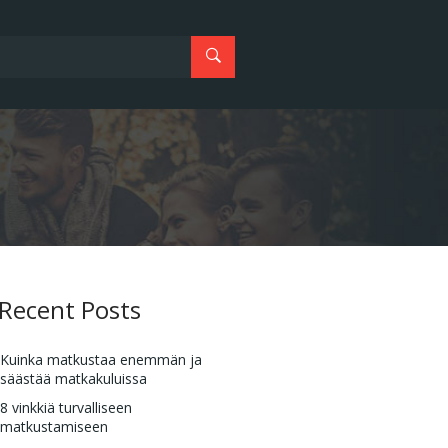
Recent Posts
Kuinka matkustaa enemmän ja
säästää matkakuluissa
8 vinkkiä turvalliseen
matkustamiseen