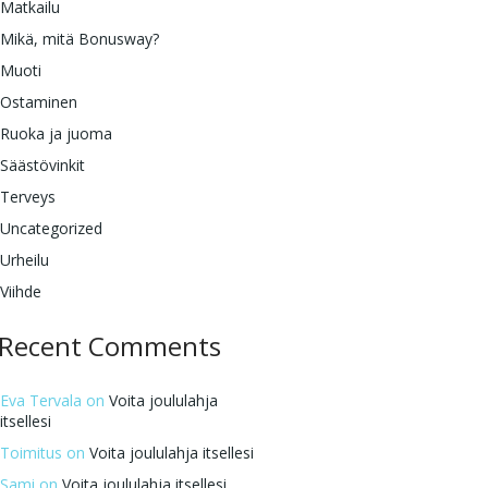
Matkailu
Mikä, mitä Bonusway?
Muoti
Ostaminen
Ruoka ja juoma
Säästövinkit
Terveys
Uncategorized
Urheilu
Viihde
Recent Comments
Eva Tervala
on
Voita joululahja
itsellesi
Toimitus
on
Voita joululahja itsellesi
Sami
on
Voita joululahja itsellesi