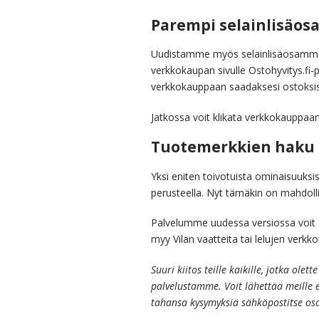
Parempi selainlisäos
Uudistamme myös selainlisäosamme C
verkkokaupan sivulle Ostohyvitys.fi-pa
verkkokauppaan saadaksesi ostoksis
Jatkossa voit klikata verkkokauppaan
Tuotemerkkien haku
Yksi eniten toivotuista ominaisuuks
perusteella. Nyt tämäkin on mahdolli
Palvelumme uudessa versiossa voit e
myy Vilan vaatteita tai lelujen verk
Suuri kiitos teille kaikille, jotka ole
palvelustamme. Voit lähettää meille
tahansa kysymyksiä sähköpostitse osoi