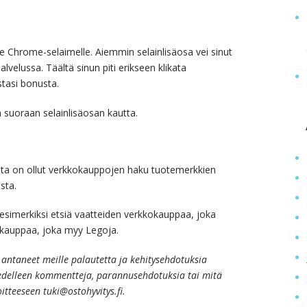
a
hrome-selaimelle. Aiemmin selainlisäosa vei sinut
lvelussa. Täältä sinun piti erikseen klikata
tasi bonusta.
 suoraan selainlisäosan kautta.
ista on ollut verkkokauppojen haku tuotemerkkien
sta.
simerkiksi etsiä vaatteiden verkkokauppaa, joka
kokauppaa, joka myy Legoja.
tte antaneet meille palautetta ja kehitysehdotuksia
 edelleen kommentteja, parannusehdotuksia tai mitä
tteeseen tuki@ostohyvitys.fi.