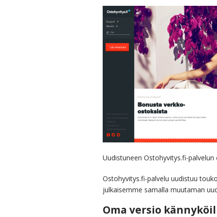
Uudistuneen Ostohyvitys.fi-palvelun 
Ostohyvitys.fi-palvelu uudistuu touk
julkaisemme samalla muutaman uud
Oma versio kännyköill