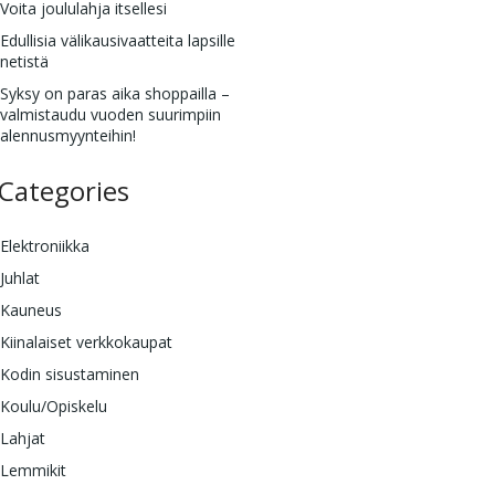
Voita joululahja itsellesi
Edullisia välikausivaatteita lapsille
netistä
Syksy on paras aika shoppailla –
valmistaudu vuoden suurimpiin
alennusmyynteihin!
Categories
Elektroniikka
Juhlat
Kauneus
Kiinalaiset verkkokaupat
Kodin sisustaminen
Koulu/Opiskelu
Lahjat
Lemmikit