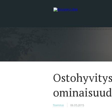
Ostohyvitys
ominaisuud
Toimitus
06.05.2015