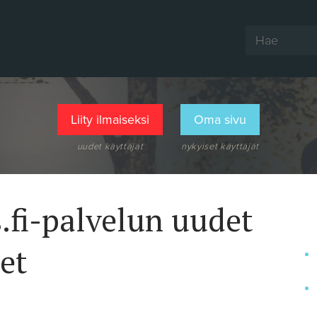
Liity ilmaiseksi
Oma sivu
uudet käyttäjät
nykyiset käyttäjät
.fi-palvelun uudet
et