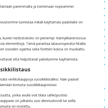
 näyttämään paremmalta ja toimimaan nopeammin
 sivustomme tunnistaa mikäli käyttämäsi päätelaite on
lä, kuvien tiedostokoko on pienempi. Kännykkäversiossa
isiä elementtejä. Tämä parantaa latausnopeutta hitailla
, eri osioiden sijaintia sekä fonttien kokoa on muokattu.
ttavat että helpottavat palvelumme käyttämistä.
ikkilistaus
ätä verkkokauppoja suosikkilistallesi. Näin pääset
ämään bonusta suosikkikaupoistasi.
utta, jonka avulla voit tilata sähköpostiisi
auppaasi on julkaistu uusi alennuskoodi tai siellä
onusta on nostettu.