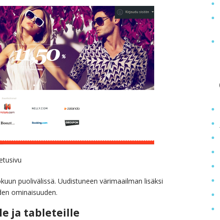
etusivu
okuun puolivälissä. Uudistuneen värimaailman lisäksi
en ominaisuuden.
e ja tableteille